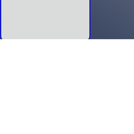
LE VILLAGE : PRESENTATION
La commune de Frédéric-Fontaine est située en
haute Saône dans la région Bourgogne Franche
Comté. Elle dépend de l’arrondissement de Lure
et du canton de Champagney. Elle est située à
une dizaine de kilomètres de Lure, dix huit
kilomètres d’Héricourt par la Départementale
438 (2x2 voies).