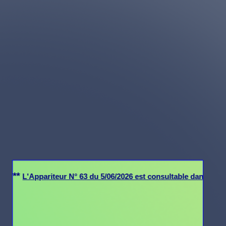
L'Appariteur N° 63 du 5/06/2026 est consultable dans la Section "